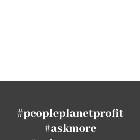
#peopleplanetprofit
#askmore