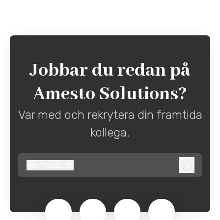
Jobbar du redan på
Amesto Solutions?
Var med och rekrytera din framtida
kollega.
@
amesto.dk
amesto.dk
Logga in