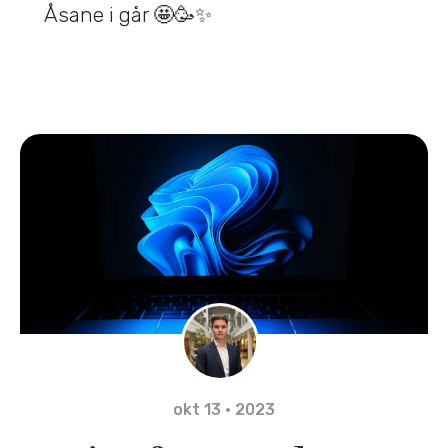
Åsane i går 🤩🥳✨
okt 13 · 2023